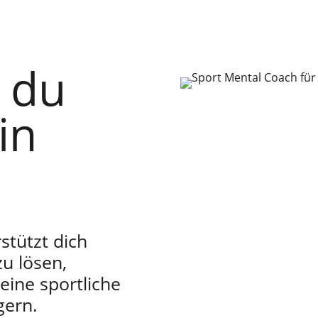
r
r du
in
stützt dich
u lösen,
eine sportliche
gern.