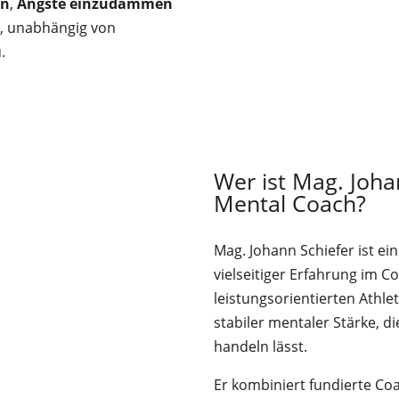
en
,
Ängste einzudämmen
n
, unabhängig von
.
Wer ist Mag. Joha
Mental Coach?
Mag. Johann Schiefer ist ei
vielseitiger Erfahrung im C
leistungsorientierten Athle
stabiler mentaler Stärke, d
handeln lässt.
Er kombiniert fundierte C