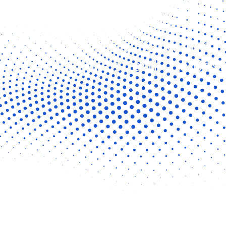
Mental 
Mentale Stärke für
deine sportliche Best